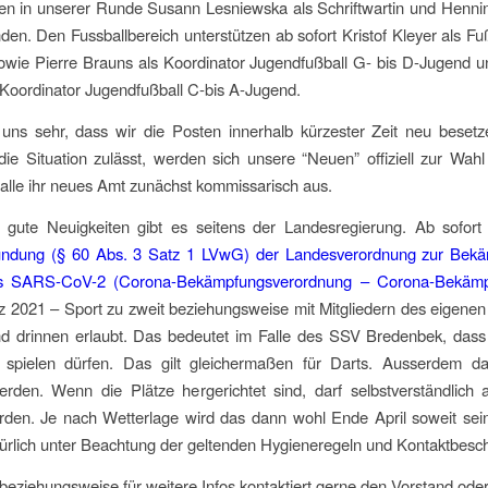
en in unserer Runde Susann Lesniewska als Schriftwartin und Hennin
nden. Den Fussballbereich unterstützen ab sofort Kristof Kleyer als Fu
wie Pierre Brauns als Koordinator Jugendfußball G- bis D-Jugend un
 Koordinator Jugendfußball C-bis A-Jugend.
 uns sehr, dass wir die Posten innerhalb kürzester Zeit neu besetz
ie Situation zulässt, werden sich unsere “Neuen” offiziell zur Wahl 
alle ihr neues Amt zunächst kommissarisch aus.
gute Neuigkeiten gibt es seitens der Landesregierung. Ab sofort i
ündung (§ 60 Abs. 3 Satz 1 LVwG) der Landesverordnung zur Bek
us SARS-CoV-2 (Corona-Bekämpfungsverordnung – Corona-Bekäm
 2021 – Sport zu zweit beziehungsweise mit Mitgliedern des eigene
d drinnen erlaubt. Das bedeutet im Falle des SSV Bredenbek, dass
s spielen dürfen. Das gilt gleichermaßen für Darts. Ausserdem da
erden. Wenn die Plätze hergerichtet sind, darf selbstverständlich 
rden. Je nach Wetterlage wird das dann wohl Ende April soweit sein
türlich unter Beachtung der geltenden Hygieneregeln und Kontaktbes
beziehungsweise für weitere Infos kontaktiert gerne den Vorstand ode