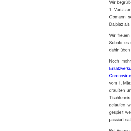
Wir begrüß
1. Vorsitze
Obmann, so
Dalpiaz als
Wir freuen
Sobald es d
dahin üben 
Noch mehr 
Ersatzverk
Coronavir
vom 1. März
draußen un
Tischtenni
gelaufen w
gespielt we
passiert na
Bei Fragen 