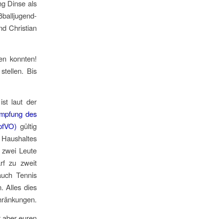
g Dinse als
ßballjugend-
d Christian
en konnten!
stellen. Bis
st laut der
ämpfung des
pfVO)
gültig
n Haushaltes
 zwei Leute
rf zu zweit
auch Tennis
. Alles dies
chränkungen.
r aber euren