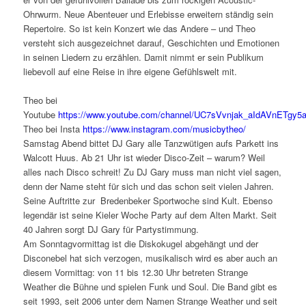
Ohrwurm. Neue Abenteuer und Erlebisse erweitern ständig sein
Repertoire. So ist kein Konzert wie das Andere – und Theo
versteht sich ausgezeichnet darauf, Geschichten und Emotionen
in seinen Liedern zu erzählen. Damit nimmt er sein Publikum
liebevoll auf eine Reise in ihre eigene Gefühlswelt mit. ​
Theo bei
Youtube
https://www.youtube.com/channel/UC7sVvnjak_aIdAVnETgy5
Theo bei Insta
https://www.instagram.com/musicbytheo/
Samstag Abend bittet DJ Gary alle Tanzwütigen aufs Parkett ins
Walcott Huus. Ab 21 Uhr ist wieder Disco-Zeit – warum? Weil
alles nach Disco schreit! Zu DJ Gary muss man nicht viel sagen,
denn der Name steht für sich und das schon seit vielen Jahren.
Seine Auftritte zur Bredenbeker Sportwoche sind Kult. Ebenso
legendär ist seine Kieler Woche Party auf dem Alten Markt. Seit
40 Jahren sorgt DJ Gary für Partystimmung.
Am Sonntagvormittag ist die Diskokugel abgehängt und der
Disconebel hat sich verzogen, musikalisch wird es aber auch an
diesem Vormittag: von 11 bis 12.30 Uhr betreten Strange
Weather die Bühne und spielen Funk und Soul. Die Band gibt es
seit 1993, seit 2006 unter dem Namen Strange Weather und seit