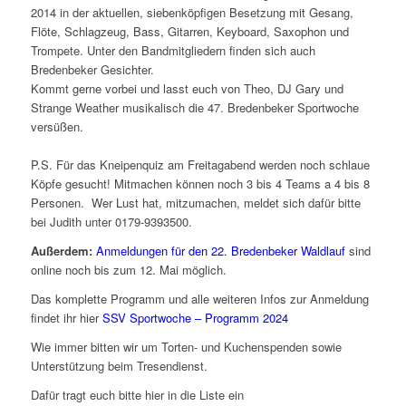
2014 in der aktuellen, siebenköpfigen Besetzung mit Gesang,
Flöte, Schlagzeug, Bass, Gitarren, Keyboard, Saxophon und
Trompete. Unter den Bandmitgliedern finden sich auch
Bredenbeker Gesichter.
Kommt gerne vorbei und lasst euch von Theo, DJ Gary und
Strange Weather musikalisch die 47. Bredenbeker Sportwoche
versüßen.
P.S. Für das Kneipenquiz am Freitagabend werden noch schlaue
Köpfe gesucht! Mitmachen können noch 3 bis 4 Teams a 4 bis 8
Personen. Wer Lust hat, mitzumachen, meldet sich dafür bitte
bei Judith unter 0179-9393500.
Außerdem:
Anmeldungen für den 22. Bredenbeker Waldlauf
sind
online noch bis zum 12. Mai möglich.
Das komplette Programm und alle weiteren Infos zur Anmeldung
findet ihr hier
SSV Sportwoche – Programm 2024
Wie immer bitten wir um Torten- und Kuchenspenden sowie
Unterstützung beim Tresendienst.
Dafür tragt euch bitte hier in die Liste ein